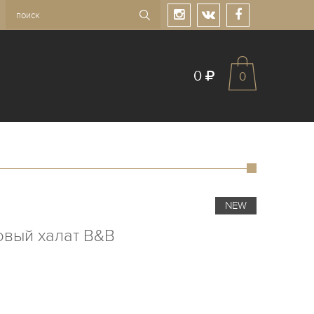
0
0
NEW
вый халат B&B