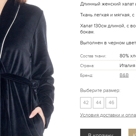
Длинный женский халат 
Ткань легкая и мягкая, 
Халат 130см длиной, с в
бокам.
Выполнен в черном цвет
80% хл
Состав ткани:
Италия
Страна:
B&B
Бренд:
Выберите размер:
42
44
46
Условия доставки и опл
К