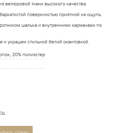
из велюровой ткани высокого качества.
с бархатистой поверхностью приятной на ощупь.
оротником шалька и внутренними карманами по
е и украшен стильной белой окантовкой.
опок, 20% полиэстер
аты
упить сразу