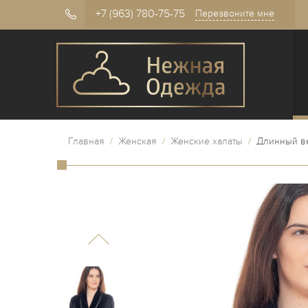
+7 (963) 780-75-75
Перезвоните мне
Главная
/
Женская
/
Женские халаты
/
Длинный в