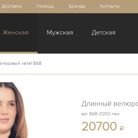
Доставка
Помощь
Бренды
Контакты
Женская
Мужская
Детская
елюровый халат B&B
Длинный велюро
арт.
B&B 21202 new
20700