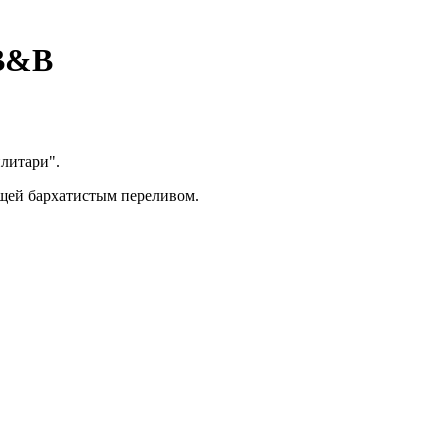
 B&B
литари".
ющей бархатистым переливом.
.