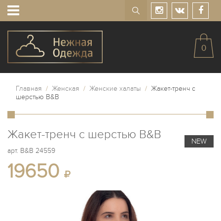
0
Главная
/
Женская
/
Женские халаты
/
Жакет-тренч с
шерстью B&B
Жакет-тренч с шерстью B&B
NEW
арт.
B&B 24559
19650