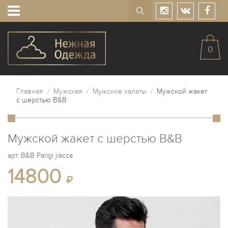
0
Главная
/
Мужская
/
Мужские халаты
/
Мужской жакет
с шерстью B&B
Мужской жакет с шерстью B&B
арт.
B&B Parigi jiacca
14800