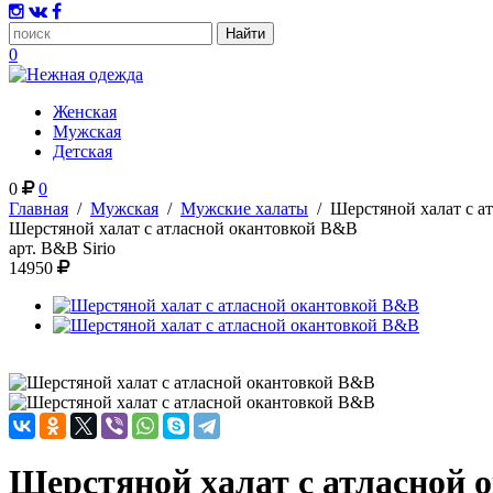
0
Женская
Мужская
Детская
0
0
Главная
/
Мужская
/
Мужские халаты
/
Шерстяной халат с а
Шерстяной халат с атласной окантовкой B&B
арт.
B&B Sirio
14950
Шерстяной халат с атласной 