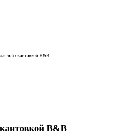
тласной окантовкой B&B
окантовкой B&B