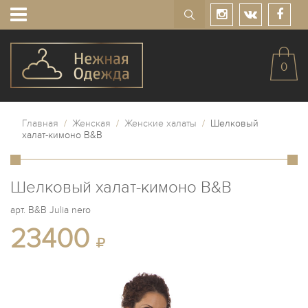
0
Главная
/
Женская
/
Женские халаты
/
Шелковый
халат-кимоно B&B
Шелковый халат-кимоно B&B
арт.
B&B Julia nero
23400