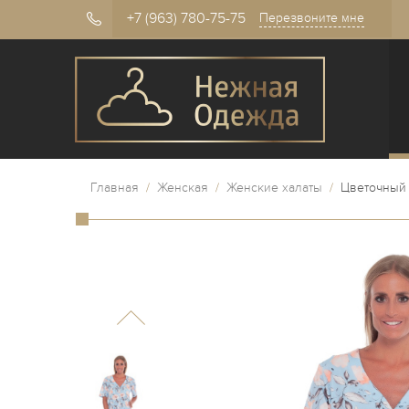
+7 (963) 780-75-75
Перезвоните мне
Главная
/
Женская
/
Женские халаты
/
Цветочный 