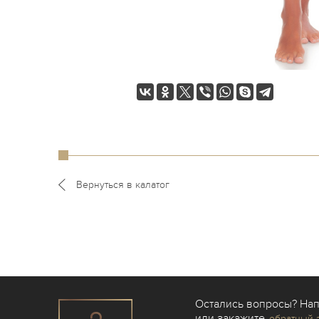
Вернуться в калатог
Остались вопросы? На
или закажите
обратный 