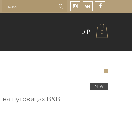
0
0
NEW
 на пуговицах B&B