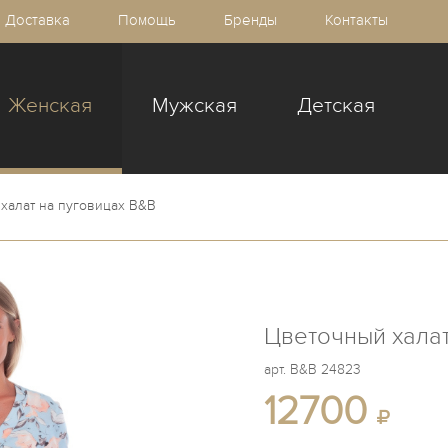
Доставка
Помощь
Бренды
Контакты
Женская
Мужская
Детская
халат на пуговицах B&B
Цветочный халат
арт.
B&B 24823
12700