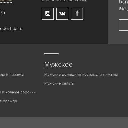
быт
акц
-75
odezhda.ru
Мужское
мы и пижамы
Мужские домашние костюмы и пижамы
Мужские халаты
 и ночные сорочки
я одежда